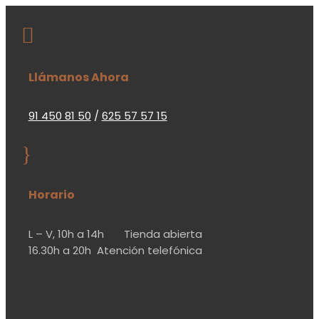

Llámanos Ahora
91 450 81 50
/
625 57 57 15
}
Horario
L – V,
10h a 14h
Tienda abierta
16.30h a 20h
Atención telefónica