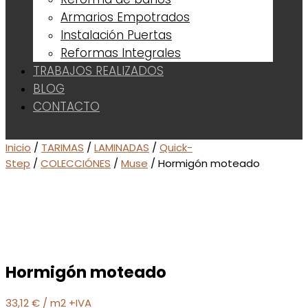
Armarios Empotrados
Instalación Puertas
Reformas Integrales
TRABAJOS REALIZADOS
BLOG
CONTACTO
Inicio
/
TARIMAS
/
LAMINADAS
/
Quick-
Step
/
COLECCIÓNES
/
Muse
/ Hormigón moteado
Hormigón moteado
33,12
€
/ m2 +IVA