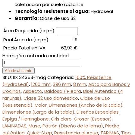
calefacción por suelo radiante
Tecnología resistente al agua:
Hydroseal
Garantía:
Clase de uso 32
Área Requerida (sq m)
Real Área de (sq m)
1.9
Precio Total sin IVA
62,93
€
Hormigón moteado cantidad
Añadir al carrito
SKU:
ID: 34353-mag
Categorías:
100% Resistente
(Hydroseal)
,
1200 mm
,
396 mm
,
8 mm
,
Apto para Baños y
Cocinas
,
Aspecto
,
Baldosa / Piedra
,
Bisel Auténtico (4
ranuras)
,
Clase 32 uso domestico
,
Clase de Uso
(Resistencia)
,
Color
,
Dimensiones (Ancho de la tabla)
,
Dimensiones (Largo de la tabla)
,
Diseños Especiales
,
Espiga / Herringbone
,
Gris claro
,
Grosor (Espesor)
,
LAMINADAS
,
Muse
,
Patrón (Diseño de la lama)
,
Piedra
auténtica
,
Quick-Step
,
Resistencia al Agua
,
TARIMAS
,
Tipo