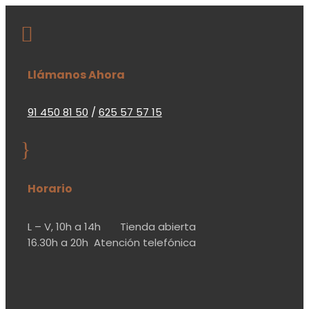

Llámanos Ahora
91 450 81 50
/
625 57 57 15
}
Horario
L – V,
10h a 14h
Tienda abierta
16.30h a 20h
Atención telefónica