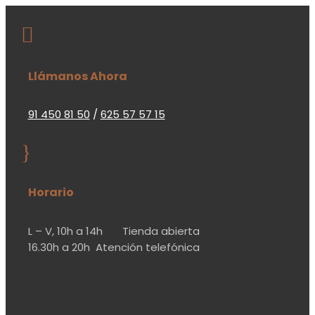

Llámanos Ahora
91 450 81 50
/
625 57 57 15
}
Horario
L – V,
10h a 14h
Tienda abierta
16.30h a 20h
Atención telefónica