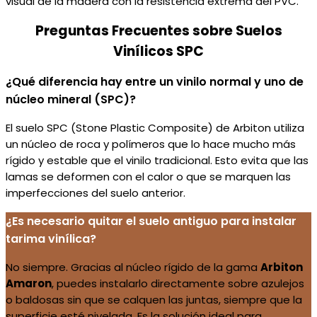
visual de la madera con la resistencia extrema del PVC.
Preguntas Frecuentes sobre Suelos
Vinílicos SPC
¿Qué diferencia hay entre un vinilo normal y uno de
núcleo mineral (SPC)?
El suelo SPC (Stone Plastic Composite) de Arbiton utiliza
un núcleo de roca y polímeros que lo hace mucho más
rígido y estable que el vinilo tradicional. Esto evita que las
lamas se deformen con el calor o que se marquen las
imperfecciones del suelo anterior.
¿Es necesario quitar el suelo antiguo para instalar
tarima vinílica?
No siempre. Gracias al núcleo rígido de la gama
Arbiton
Amaron
, puedes instalarlo directamente sobre azulejos
o baldosas sin que se calquen las juntas, siempre que la
superficie esté nivelada. Es la solución ideal para