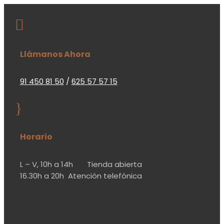

Llámanos Ahora
91 450 81 50
/
625 57 57 15
}
Horario
L – V,
10h a 14h
Tienda abierta
16.30h a 20h
Atención telefónica