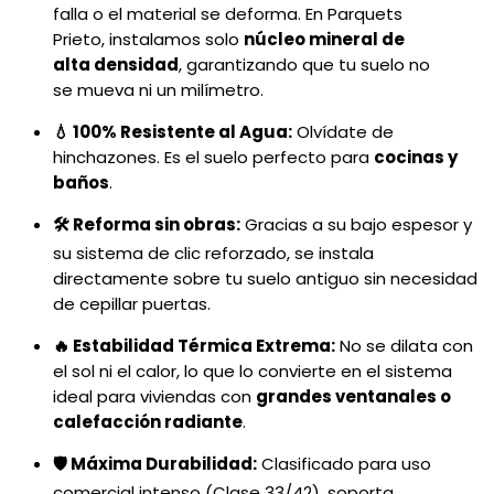
falla o el material se deforma. En Parquets
Prieto, instalamos solo
núcleo mineral de
alta densidad
, garantizando que tu suelo no
se mueva ni un milímetro.
💧 100% Resistente al Agua:
Olvídate de
hinchazones. Es el suelo perfecto para
cocinas y
baños
.
🛠️ Reforma sin obras:
Gracias a su bajo espesor y
su sistema de clic reforzado, se instala
directamente sobre tu suelo antiguo sin necesidad
de cepillar puertas.
🔥 Estabilidad Térmica Extrema:
No se dilata con
el sol ni el calor, lo que lo convierte en el sistema
ideal para viviendas con
grandes ventanales o
calefacción radiante
.
🛡️ Máxima Durabilidad:
Clasificado para uso
comercial intenso (Clase 33/42), soporta