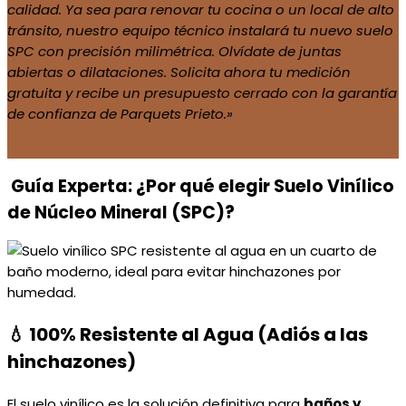
calidad. Ya sea para renovar tu cocina o un local de alto
tránsito, nuestro equipo técnico instalará tu nuevo suelo
SPC con precisión milimétrica. Olvídate de juntas
abiertas o dilataciones. Solicita ahora tu medición
gratuita y recibe un presupuesto cerrado con la garantía
de confianza de Parquets Prieto.»
Solicitar Presupuesto Instalación.
Guía Experta: ¿Por qué elegir Suelo Vinílico
de Núcleo Mineral (SPC)?
💧 100% Resistente al Agua (Adiós a las
hinchazones)
El suelo vinílico es la solución definitiva para
baños y