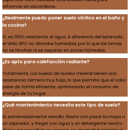
reformas sin escombros.
¿Realmente puedo poner suelo vinílico en el baño y
la cocina?
Sí, es 100% resistente al agua. A diferencia del laminado,
el vinilo SPC no absorbe humedad, por lo que las lamas
no se hinchan ni se separan en zonas húmedas.
¿Es apto para calefacción radiante?
Totalmente. Los suelos de núcleo mineral tienen una
resistencia térmica muy baja, lo que permite que el calor
pase de forma eficiente, optimizando el consumo de
energía de tu hogar.
¿Qué mantenimiento necesita este tipo de suelo?
Es extremadamente sencillo. Basta con pasar la mopa o
un aspirador, y fregar con agua y un detergente neutro.
Al ser una superficie no porosa, no acumula bacterias ni