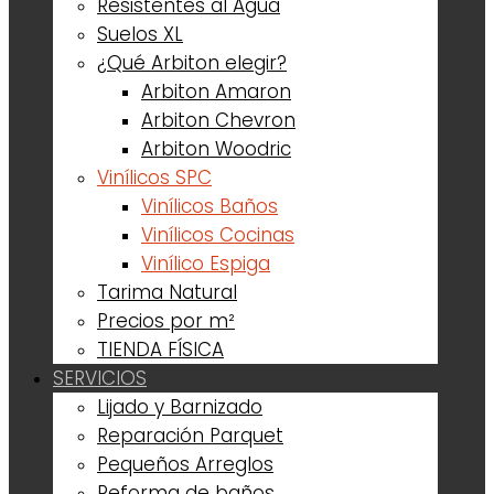
Resistentes al Agua
Suelos XL
¿Qué Arbiton elegir?
Arbiton Amaron
Arbiton Chevron
Arbiton Woodric
Vinílicos SPC
Vinílicos Baños
Vinílicos Cocinas
Vinílico Espiga
Tarima Natural
Precios por m²
TIENDA FÍSICA
SERVICIOS
Lijado y Barnizado
Reparación Parquet
Pequeños Arreglos
Reforma de baños