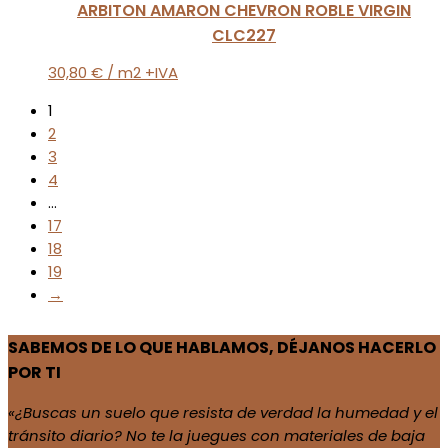
ARBITON AMARON CHEVRON ROBLE VIRGIN
CLC227
30,80
€
/ m2 +IVA
1
2
3
4
…
17
18
19
→
SABEMOS DE LO QUE HABLAMOS, DÉJANOS HACERLO
POR TI
«¿Buscas un suelo que resista de verdad la humedad y el
tránsito diario? No te la juegues con materiales de baja