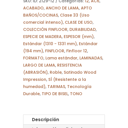
SKU:
ID: 2129-12
Categorías:
12
,
AC6
,
cantidad
ACABADO
,
ANCHO DE LAMA
,
APTO
BAÑOS/COCINAS
,
Clase 33 (Uso
comercial intenso)
,
CLASE DE USO
,
COLECCIÓN FINFLOOR
,
DURABILIDAD
,
ESPECIE DE MADERA
,
ESPESOR (mm)
,
Estándar (1310 - 1331 mm)
,
Estándar
(194 mm)
,
FINFLOOR
,
Finfloor 12
,
FORMATO
,
Lama estándar
,
LAMINADAS
,
LARGO DE LAMA
,
RESISTENCIA
(ABRASIÓN)
,
Roble
,
Satinado Wood
Impression
,
SÍ (Resistente a la
humedad)
,
TARIMAS
,
Tecnología
Durable
,
TIPO DE BISEL
,
TONO
Descripción