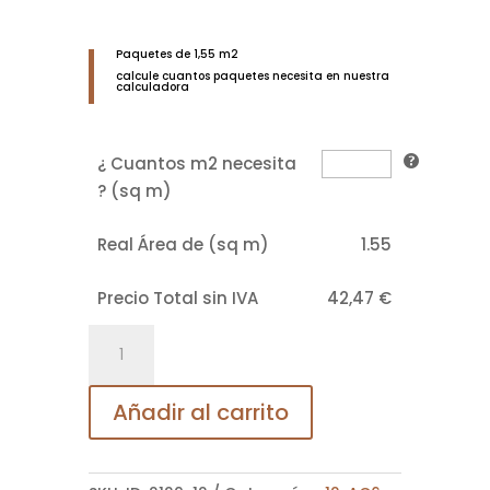
Paquetes de 1,55 m2
calcule cuantos paquetes necesita en nuestra
calculadora
¿ Cuantos m2 necesita
? (sq m)
Real Área de (sq m)
1.55
Precio Total sin IVA
42,47
€
312B
Roble
Kalas
Añadir al carrito
Noz
Bisel
4V