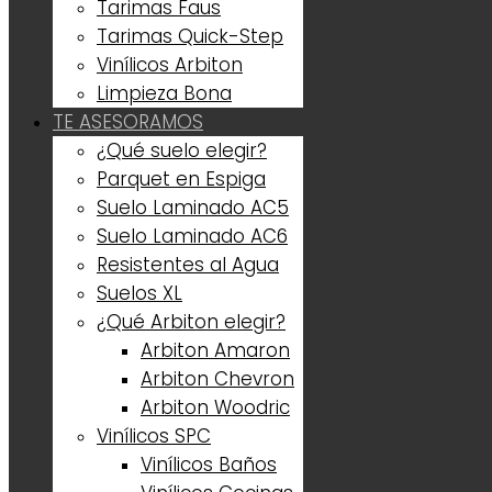
Tarimas Faus
Tarimas Quick-Step
Vinílicos Arbiton
Limpieza Bona
TE ASESORAMOS
¿Qué suelo elegir?
Parquet en Espiga
Suelo Laminado AC5
Suelo Laminado AC6
Resistentes al Agua
Suelos XL
¿Qué Arbiton elegir?
Arbiton Amaron
Arbiton Chevron
Arbiton Woodric
Vinílicos SPC
Vinílicos Baños