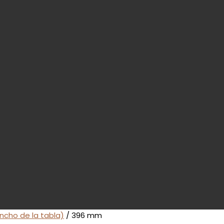
ncho de la tabla)
/ 396 mm