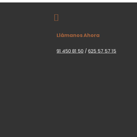

Llámanos Ahora
91 450 81 50
/
625 57 57 15