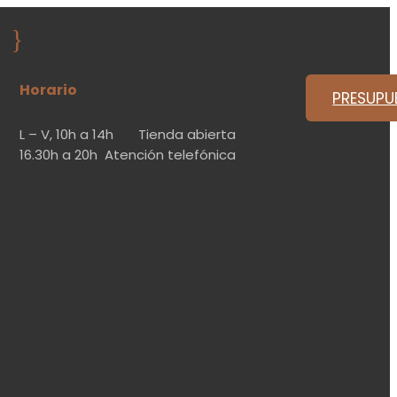
}
Horario
PRESUPU
L – V,
10h a 14h
Tienda abierta
16.30h a 20h
Atención telefónica