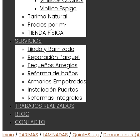
Vinílicos Cocinas
Vinílico Espiga
Tarima Natural
Precios por m²
TIENDA FÍSICA
SERVICIOS
Lijado y Barnizado
Reparación Parquet
Pequeños Arreglos
Reforma de baños
Armarios Empotrados
Instalación Puertas
Reformas Integrales
TRABAJOS REALIZADOS
BLOG
CONTACTO
Inicio
/
TARIMAS
/
LAMINADAS
/
Quick-Step
/
Dimensiones (A