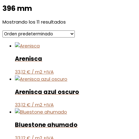
396 mm
Mostrando los 11 resultados
Arenisca
33,12
€
/ m2 +IVA
Arenisca azul oscuro
33,12
€
/ m2 +IVA
Bluestone ahumado
33,12
€
/ m2 +IVA