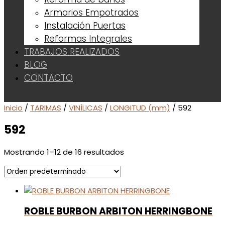
Armarios Empotrados
Instalación Puertas
Reformas Integrales
TRABAJOS REALIZADOS
BLOG
CONTACTO
Inicio
/
TARIMAS
/
VINÍLICAS
/
LONGITUD (mm)
/ 592
592
Mostrando 1–12 de 16 resultados
ROBLE BURBON ARBITON HERRINGBONE