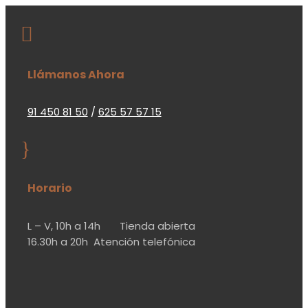

Llámanos Ahora
91 450 81 50
/
625 57 57 15
}
Horario
L – V,
10h a 14h
Tienda abierta
16.30h a 20h
Atención telefónica