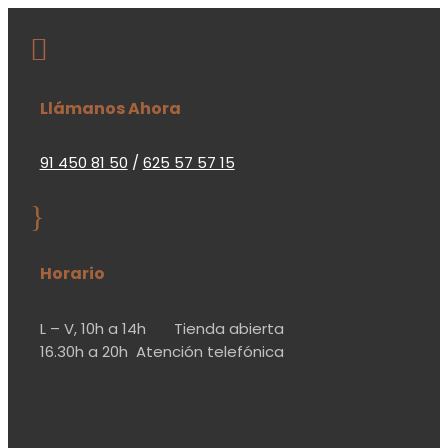

Llámanos Ahora
91 450 81 50
/
625 57 57 15
}
Horario
L – V,
10h a 14h
Tienda abierta
16.30h a 20h
Atención telefónica