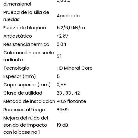
0,05%
dimensional
Prueba de la silla de
Aprobado
ruedas
Fuerza de bloqueo
5,2/6,0 kN/m
Antiestático
<2 kV
Resistencia termica
0.04
Calefacción por suelo
Sí
radiante
Tecnología
HD Mineral Core
Espesor (mm)
5
Capa superior (mm)
0,55
Clase de utilidad
23 , 33 , 42
Método de instalación
Piso flotante
Reacción al fuego
Bfl-S1
Mejora del ruido del
sonido de impacto
19 dB
con la base no 1