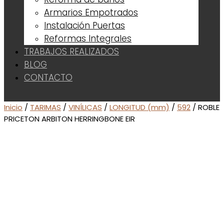
Armarios Empotrados
Instalación Puertas
Reformas Integrales
TRABAJOS REALIZADOS
BLOG
CONTACTO
Inicio
/
TARIMAS
/
VINÍLICAS
/
LONGITUD (mm)
/
592
/ ROBLE
PRICETON ARBITON HERRINGBONE EIR