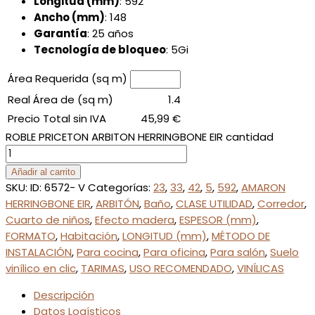
Longitud (mm)
: 592
Ancho (mm)
: 148
Garantía
: 25 años
Tecnología de bloqueo
: 5Gi
Área Requerida (sq m)
Real Área de (sq m)
1.4
Precio Total sin IVA
45,99
€
ROBLE PRICETON ARBITON HERRINGBONE EIR cantidad
Añadir al carrito
SKU:
ID: 6572- V
Categorías:
23
,
33
,
42
,
5
,
592
,
AMARON
HERRINGBONE EIR
,
ARBITÓN
,
Baño
,
CLASE UTILIDAD
,
Corredor
,
Cuarto de niños
,
Efecto madera
,
ESPESOR (mm)
,
FORMATO
,
Habitación
,
LONGITUD (mm)
,
MÉTODO DE
INSTALACIÓN
,
Para cocina
,
Para oficina
,
Para salón
,
Suelo
vinílico en clic
,
TARIMAS
,
USO RECOMENDADO
,
VINÍLICAS
Descripción
Datos Logísticos