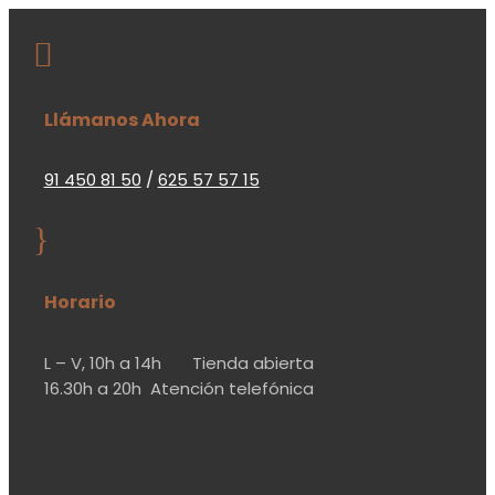

Llámanos Ahora
91 450 81 50
/
625 57 57 15
}
Horario
L – V,
10h a 14h
Tienda abierta
16.30h a 20h
Atención telefónica