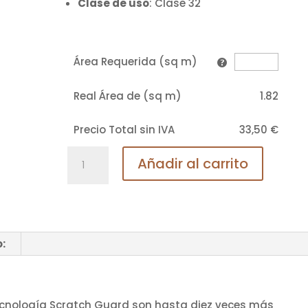
Clase de uso
: Clase 32
Área Requerida (sq m)
Real Área de (sq m)
1.82
Precio Total sin IVA
33,50
€
Roble
Añadir al carrito
gris
Tennesse
cantidad
:
ecnología Scratch Guard son hasta diez veces más