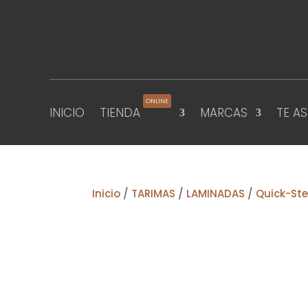
ONLINE
INICIO
TIENDA
MARCAS
TE A
Inicio
/
TARIMAS
/
LAMINADAS
/
Quick-St