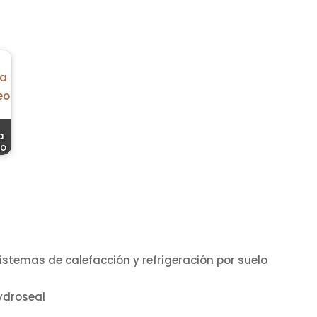
a
eo
stemas de calefacción y refrigeración por suelo
droseal