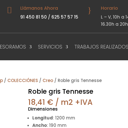
Llámanos Ahora
Horario

}
91 450 81 50
/
625 57 57 15
L – V,
10h 
16.30h a 20
SESORAMOS
SERVICIOS
TRABAJOS REALIZADO
ep
/
COLECCIÓNES
/
Creo
/ Roble gris Tennesse
Roble gris Tennesse
18,41
€
/ m2 +IVA
Dimensiones
Longitud
: 1200 mm
Ancho
: 190 mm