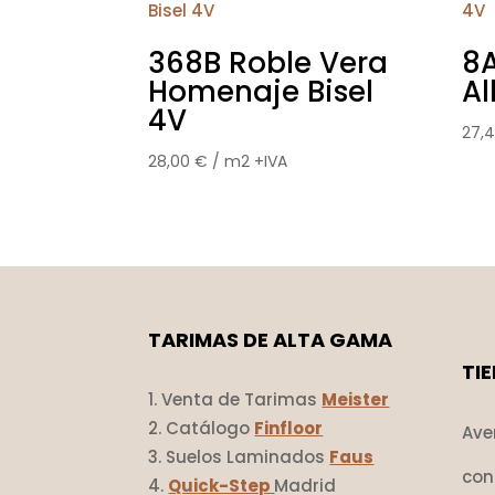
368B Roble Vera
8A
Homenaje Bisel
Al
4V
27,
28,00
€
/ m2 +IVA
TARIMAS DE ALTA GAMA
TI
Venta de Tarimas
Meister
Catálogo
Finfloor
Ave
Suelos Laminados
Faus
con
Quick-Step
Madrid