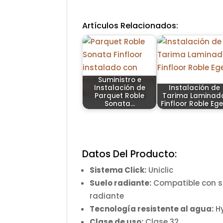
Artículos Relacionados:
Suministro e
Instalación de
Instalación de
Parquet Roble
Tarima Laminad
Sonata…
Finfloor Roble Eg
Datos Del Producto:
Sistema Click:
Uniclic
Suelo radiante:
Compatible con si
radiante
Tecnología resistente al agua:
Hy
Clase de uso:
Clase 32