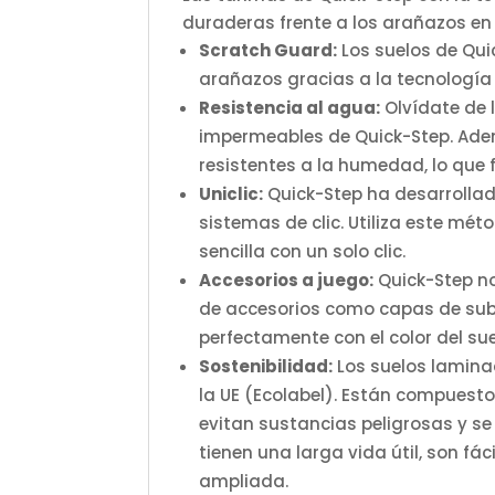
duraderas frente a los arañazos en
Scratch Guard:
Los suelos de Qui
arañazos gracias a la tecnología
Resistencia al agua:
Olvídate de 
impermeables de Quick-Step. Adem
resistentes a la humedad, lo que fa
Uniclic:
Quick-Step ha desarrollado
sistemas de clic. Utiliza este mé
sencilla con un solo clic.
Accesorios a juego:
Quick-Step no
de accesorios como capas de subs
perfectamente con el color del sue
Sostenibilidad:
Los suelos lamina
la UE (Ecolabel). Están compuest
evitan sustancias peligrosas y se
tienen una larga vida útil, son fác
ampliada.