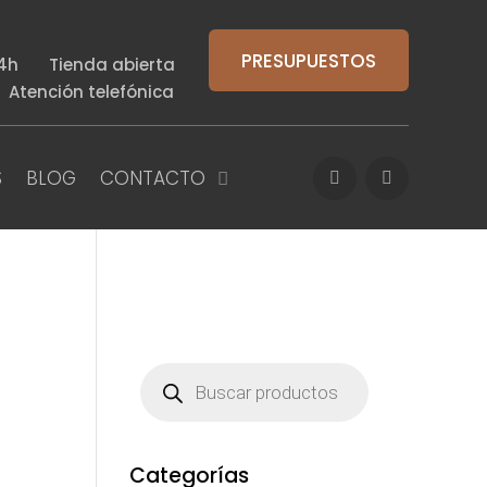
PRESUPUESTOS
a 14h
Tienda abierta
h
Atención telefónica
S
BLOG
CONTACTO
Búsqueda
de
productos
Categorías