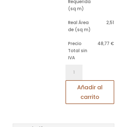
Requerida
(sq m)
Real Área
2,51
de (sq m)
Precio
48,77 €
Total sin
IVA
Teca
07145
Suelo
Añadir al
laminado
carrito
MeisterDesign.
laminate
LD
200
cantidad