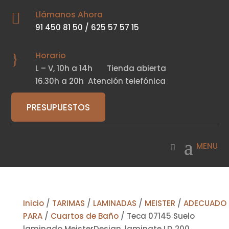
Llámanos Ahora

91 450 81 50
/
625 57 57 15
Horario
}
L – V,
10h a 14h
Tienda abierta
16.30h a 20h
Atención telefónica
PRESUPUESTOS
Inicio
/
TARIMAS
/
LAMINADAS
/
MEISTER
/
ADECUADO
PARA
/
Cuartos de Baño
/ Teca 07145 Suelo
laminado MeisterDesign. laminate LD 200