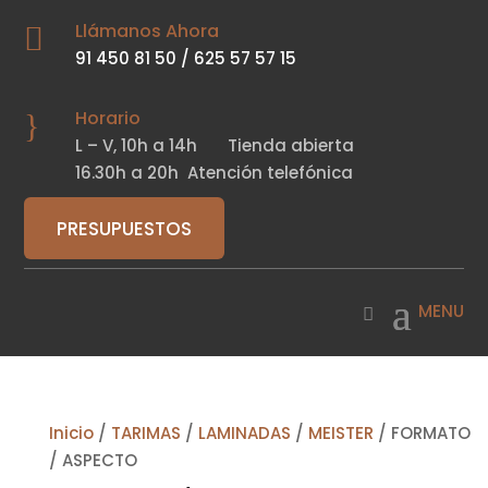
Llámanos Ahora

91 450 81 50
/
625 57 57 15
Horario
}
L – V,
10h a 14h
Tienda abierta
16.30h a 20h
Atención telefónica
PRESUPUESTOS
Inicio
/
TARIMAS
/
LAMINADAS
/
MEISTER
/ FORMATO
/ ASPECTO