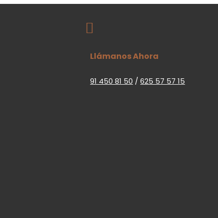

Llámanos Ahora
91 450 81 50
/
625 57 57 15