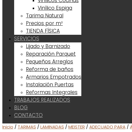
Vinílicos Cocinas
Vinílico Espiga
Tarima Natural
Precios por m²
TIENDA FÍSICA
SERVICIOS
Lijado y Barnizado
Reparación Parquet
Pequeños Arreglos
Reforma de baños
Armarios Empotrados
Instalación Puertas
Reformas Integrales
TRABAJOS REALIZADOS
BLOG
CONTACTO
Inicio
/
TARIMAS
/
LAMINADAS
/
MEISTER
/
ADECUADO PARA
/