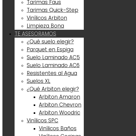
Tarimas Faus
Tarimas Quick-Step
Vinílicos Arbiton
Limpieza Bona
TE ASESORAMOS
¿Qué suelo elegir?
Parquet en Espiga
Suelo Laminado AC5
Suelo Laminado AC6
Resistentes al Agua
Suelos XL
¿Qué Arbiton elegir?
Arbiton Amaron
Arbiton Chevron
Arbiton Woodric
Vinílicos SPC
Vinílicos Baños