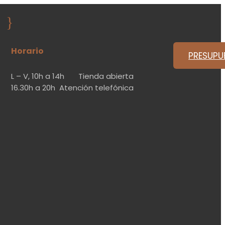
}
Horario
PRESUPU
L – V,
10h a 14h
Tienda abierta
16.30h a 20h
Atención telefónica