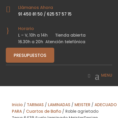
Llámanos Ahora

91 450 81 50
/
625 57 57 15
Horario
}
L – V,
10h a 14h
Tienda abierta
16.30h a 20h
Atención telefónica
PRESUPUESTOS
Inicio
/
TARIMAS
/
LAMINADAS
/
MEISTER
/
ADECUADO
PARA
/
Cuartos de Baño
/ Roble agrietado
Terra 6439 Suelo laminado MeisterDesign.