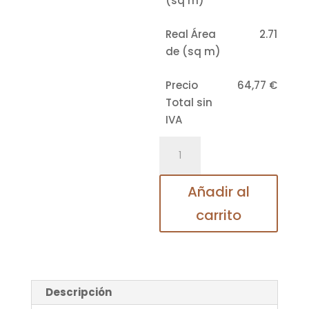
(sq m)
Real Área
2.71
de (sq m)
Precio
64,77
€
Total sin
IVA
Roble
agrietado
Terra
Añadir al
6439
carrito
Suelo
laminado
MeisterDesign.
laminate
LL
Descripción
150