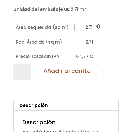
Unidad del embalaje UE
2,71 m²
Área Requerida (sq m)
Real Área de (sq m)
2,71
Precio Total sin IVA
64,77 €
Nogal
Añadir al carrito
Amore
6389
Suelo
laminado
MeisterDesign.
Descripción
laminate
LL
Descripción
150
Antiestático, resistente al agua y