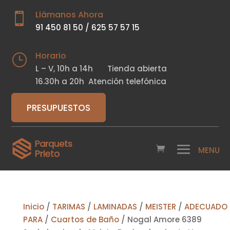
Llámanos Ahora

91 450 81 50
/
625 57 57 15
Horario
}
L – V,
10h a 14h
Tienda abierta
16.30h a 20h
Atención telefónica
PRESUPUESTOS
Inicio
/
TARIMAS
/
LAMINADAS
/
MEISTER
/
ADECUADO
PARA
/
Cuartos de Baño
/ Nogal Amore 6389