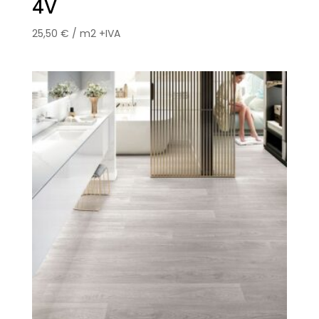
4V
25,50
€
/ m2 +IVA