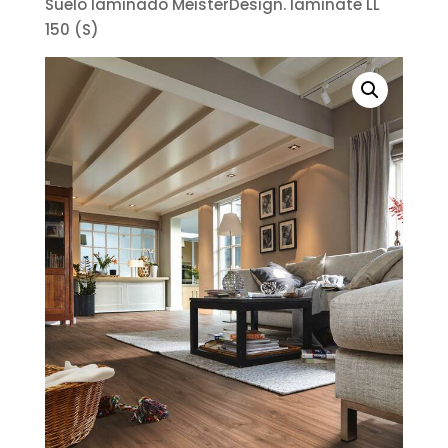
Suelo laminado MeisterDesign. laminate LL
150 (S)