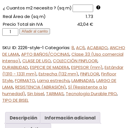
¿ Cuantos m2 necesita ? (sq m)
Real Área de (sq m)
1.73
Precio Total sin IVA
42,04
€
89H
Añadir al carrito
Roble
Soberano
SKU:
ID: 2226-style-1
Categorías:
8
,
AC6
,
ACABADO
,
ANCHO
Plata
DE LAMA
,
APTO BAÑOS/COCINAS
,
Clase 33 (Uso comercial
cantidad
intenso)
,
CLASE DE USO
,
COLECCIÓN FINFLOOR
,
DURABILIDAD
,
ESPECIE DE MADERA
,
ESPESOR (mm)
,
Estándar
(1310 - 1331 mm)
,
Estrecha (132 mm)
,
FINFLOOR
,
Finfloor
Style
,
FORMATO
,
Lama estrecha
,
LAMINADAS
,
LARGO DE
LAMA
,
RESISTENCIA (ABRASIÓN)
,
SÍ (Resistente a la
humedad)
,
Sin bisel
,
TARIMAS
,
Tecnología Durable PRO
,
TIPO DE BISEL
Descripción
Información adicional