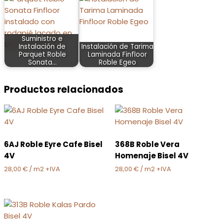
Suministro e
Instalación de
Instalación de Tarima
Parquet Roble
Laminada Finfloor
Sonata…
Roble Egeo
Productos relacionados
6AJ Roble Eyre Cafe Bisel
368B Roble Vera
4V
Homenaje Bisel 4V
28,00
€
/ m2 +IVA
28,00
€
/ m2 +IVA