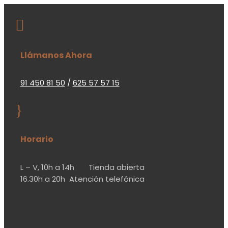

Llámanos Ahora
91 450 81 50
/
625 57 57 15
}
Horario
L – V,
10h a 14h
Tienda abierta
16.30h a 20h
Atención telefónica