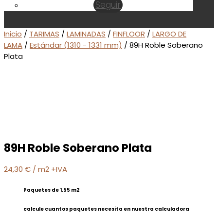
Seguir
Inicio
/
TARIMAS
/
LAMINADAS
/
FINFLOOR
/
LARGO DE
LAMA
/
Estándar (1310 - 1331 mm)
/ 89H Roble Soberano
Plata
89H Roble Soberano Plata
24,30
€
/ m2 +IVA
Paquetes de 1,55 m2
calcule cuantos paquetes necesita en nuestra calculadora