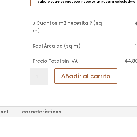
calcule cuantos paquetes necesita en nuestra calculadora
¿ Cuantos m2 necesita ? (sq
m)
Real Área de (sq m)
Precio Total sin IVA
44,8
25Y
Añadir al carrito
Roble
Quercus
Bisel
4V
cantidad
onal
características