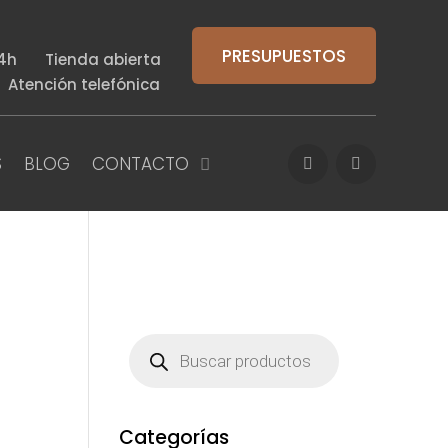
PRESUPUESTOS
a 14h
Tienda abierta
h
Atención telefónica
S
BLOG
CONTACTO
Búsqueda
de
productos
Categorías