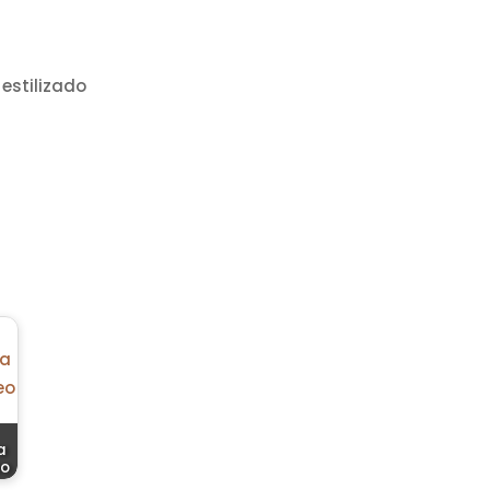
estilizado
a
eo