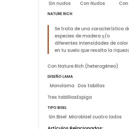
Sin nudos
Con Nudos
Con
NATURE RICH
Se trata de una característica d
especies de madera y/o
diferentes intensidades de color 
en tu suelo que resalta la rique
Con Nature Rich (
DISEÑO LAMA
Monolama
Dos tabillas
Tres tablillas
Espiga
TIPO BISEL
Sin Bisel
Microbisel cuatro lados
Artículos Relacionados: