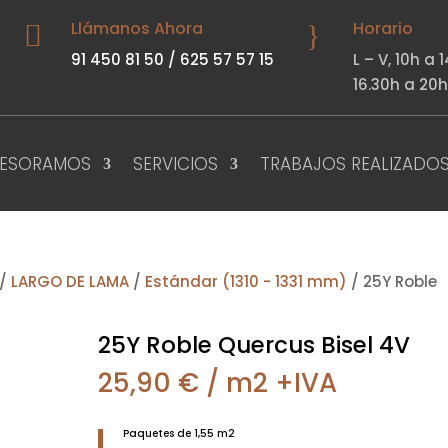
Llámanos Ahora
Horario

}
91 450 81 50
/
625 57 57 15
L – V,
10h 
16.30h a 20
SESORAMOS
SERVICIOS
TRABAJOS REALIZADO
/
LARGO DE LAMA
/
Estándar (1310 - 1331 mm)
/ 25Y Roble
25Y Roble Quercus Bisel 4V
25,90
€
/ m2 +IVA
Paquetes de 1,55 m2