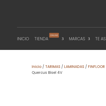
ONLINE
INICIO
TIENDA
MARCAS
TE A
Inicio
/
TARIMAS
/
LAMINADAS
/
FINFLOOR
Quercus Bisel 4V