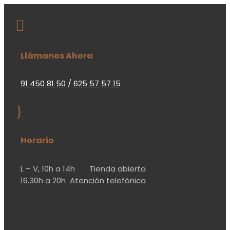

Llámanos Ahora
91 450 81 50
/
625 57 57 15
}
Horario
L – V,
10h a 14h
Tienda abierta
16.30h a 20h
Atención telefónica