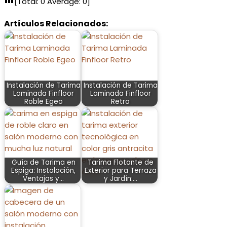
[Total:
0
Average:
0
]
Artículos Relacionados:
Instalación de Tarima
Instalación de Tarima
Laminada Finfloor
Laminada Finfloor
Roble Egeo
Retro
Guía de Tarima en
Tarima Flotante de
Espiga: Instalación,
Exterior para Terraza
Ventajas y…
y Jardín:…