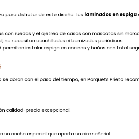
za para disfrutar de este diseño. Los
laminados en espiga
illas con ruedas y el ajetreo de casas con mascotas sin marca
l, no necesitan acuchillados ni barnizados periódicos.
r
permiten instalar espiga en cocinas y baños con total seg
6
s no se abran con el paso del tiempo, en Parquets Prieto 
ón calidad-precio excepcional.
 un ancho especial que aporta un aire señorial