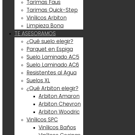
Tarimas Faus
Tarimas Quick-Step
Vinílicos Arbiton
Limpieza Bona
TE ASESORAMOS
¿Qué suelo elegir?
Parquet en Espiga
Suelo Laminado AC5
Suelo Laminado AC6
Resistentes al Agua
Suelos XL
¿Qué Arbiton elegir?
Arbiton Amaron
Arbiton Chevron
Arbiton Woodric
Vinílicos SPC
Vinílicos Baños