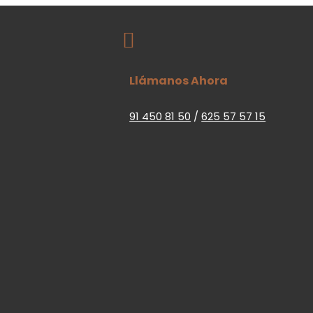

Llámanos Ahora
91 450 81 50
/
625 57 57 15