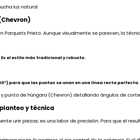
 (Chevron)
n Parquets Prieto. Aunque visualmente se parecen, la técnic
s el estilo más tradicional y robusto.
0º) para que las puntas se unan en una línea recta perfecta.
eplanteo y técnica
nte unir piezas; es una labor de precisión. Para que el res
primera pieza, buscamos el eje central de la estancia. Si e