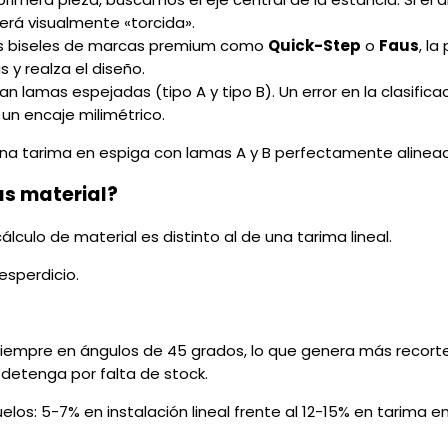
verá visualmente «torcida».
 los biseles de marcas premium como
Quick-Step
o
Faus
, l
 y realza el diseño.
zan lamas espejadas (tipo A y tipo B). Un error en la clasi
 un encaje milimétrico.
s material?
cálculo de material es distinto al de una tarima lineal.
esperdicio.
on siempre en ángulos de 45 grados, lo que genera más reco
 detenga por falta de stock.