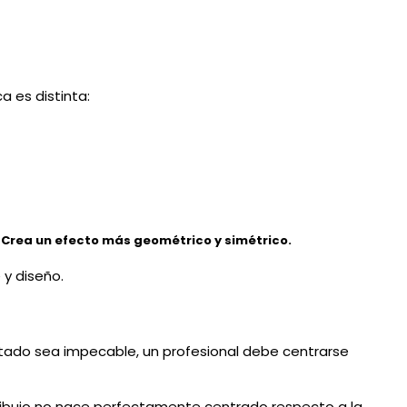
a es distinta:
 Crea un efecto más geométrico y simétrico.
ultado sea impecable, un profesional debe centrarse
l dibujo no nace perfectamente centrado respecto a la