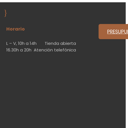
}
Horario
PRESUPU
L – V,
10h a 14h
Tienda abierta
16.30h a 20h
Atención telefónica