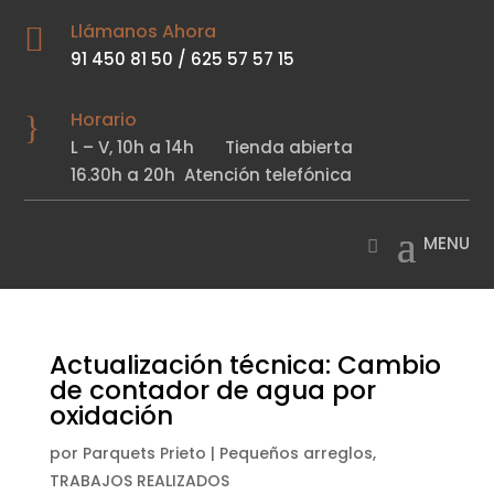
Llámanos Ahora

91 450 81 50
/
625 57 57 15
Horario
}
L – V,
10h a 14h
Tienda abierta
16.30h a 20h
Atención telefónica
Actualización técnica: Cambio
de contador de agua por
oxidación
por
Parquets Prieto
|
Pequeños arreglos
,
TRABAJOS REALIZADOS