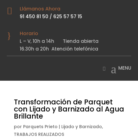
Llámanos Ahora

91 450 81 50
/
625 57 57 15
Horario
}
L – V,
10h a 14h
Tienda abierta
16.30h a 20h
Atención telefónica
Transformación de Parquet
con Lijado y Barnizado al Agua
Brillante
por
Parquets Prieto
|
Lijado y Barnizado
,
TRABAJOS REALIZADOS