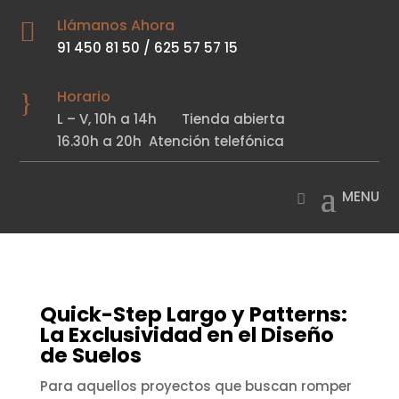
Llámanos Ahora

91 450 81 50
/
625 57 57 15
Horario
}
L – V,
10h a 14h
Tienda abierta
16.30h a 20h
Atención telefónica
Quick-Step Largo y Patterns:
La Exclusividad en el Diseño
de Suelos
Para aquellos proyectos que buscan romper