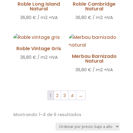
Roble Long Island
Roble Cambridge
Natural
Natural
36,80
€
/ m2 +IVA
36,80
€
/ m2 +IVA
Roble Vintage Gris
Merbau Barnizado
36,80
€
/ m2 +IVA
Natural
36,80
€
/ m2 +IVA
1
2
3
4
→
Ordenado
Mostrando 1–4 de 6 resultados
por
precio: