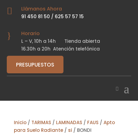
Llámanos Ahora

91 450 81 50
/
625 57 57 15
Horario
}
L – V,
10h a 14h
Tienda abierta
16.30h a 20h
Atención telefónica
PRESUPUESTOS
Inicio
/
TARIMAS
/
LAMINADAS
/
FAUS
/
Apto
para Suelo Radiante
/
si
/ BONDI