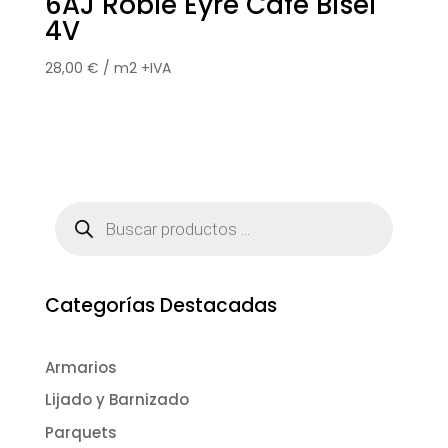
6AJ Roble Eyre Cafe Bisel
4V
28,00
€
/ m2 +IVA
Búsqueda
de
productos
Categorías Destacadas
Armarios
Lijado y Barnizado
Parquets