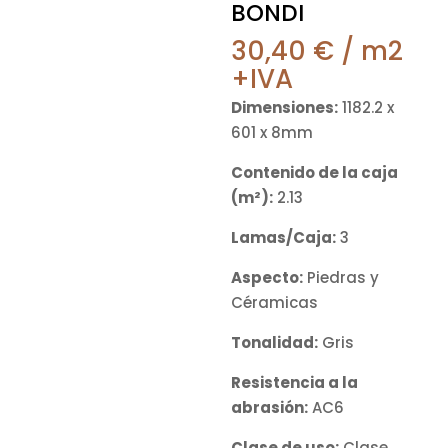
BONDI
30,40
€
/ m2
+IVA
Dimensiones:
1182.2 x
601 x 8mm
Contenido de la caja
(m²):
2.13
Lamas/Caja:
3
Aspecto:
Piedras y
Céramicas
Tonalidad:
Gris
Resistencia a la
abrasión:
AC6
Clase de uso:
Clase