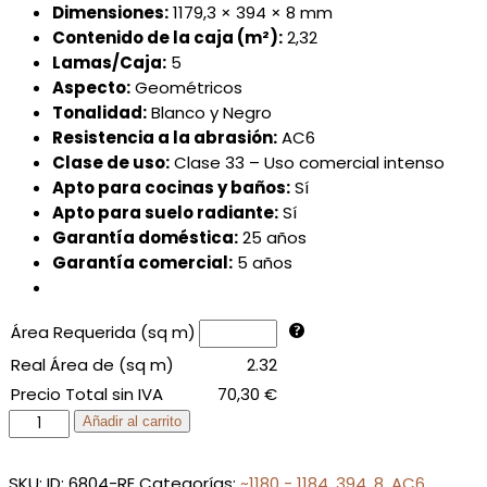
Dimensiones:
1179,3 × 394 × 8 mm
Contenido de la caja (m²):
2,32
Lamas/Caja:
5
Aspecto:
Geométricos
Tonalidad:
Blanco y Negro
Resistencia a la abrasión:
AC6
Clase de uso:
Clase 33 – Uso comercial intenso
Apto para cocinas y baños:
Sí
Apto para suelo radiante:
Sí
Garantía doméstica:
25 años
Garantía comercial:
5 años
Área Requerida (sq m)
Real Área de (sq m)
2.32
Precio Total sin IVA
70,30
€
BLACK
Añadir al carrito
&
WHITE
SKU:
ID: 6804-RE
Categorías:
~1180 - 1184
,
394
,
8
,
AC6
,