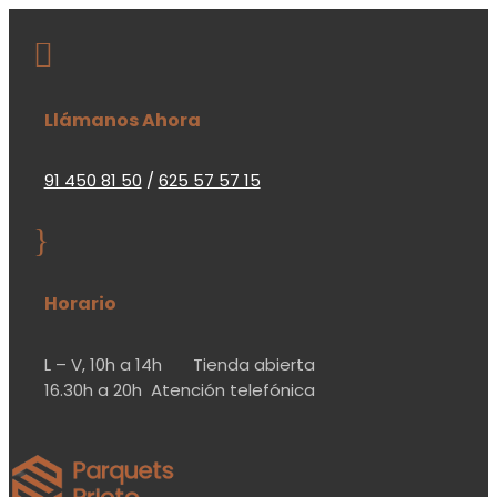

Llámanos Ahora
91 450 81 50
/
625 57 57 15
}
Horario
L – V,
10h a 14h
Tienda abierta
16.30h a 20h
Atención telefónica