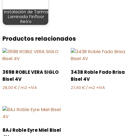
Instalación de Tarima
Laminada Finfloor
Retro
Productos relacionados
369B ROBLE VERA SIGLO
343B Roble Fado Brisa
Bisel 4V
Bisel 4V
28,00
€
/ m2 +IVA
27,40
€
/ m2 +IVA
8AJ Roble Eyre Miel Bisel