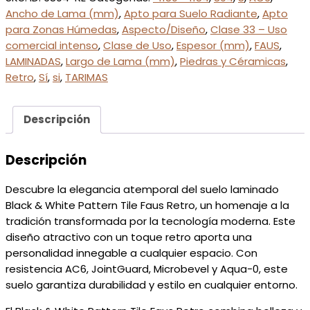
PATTERN
Ancho de Lama (mm)
,
Apto para Suelo Radiante
,
Apto
TILE
para Zonas Húmedas
,
Aspecto/Diseño
,
Clase 33 – Uso
FAUS
comercial intenso
,
Clase de Uso
,
Espesor (mm)
,
FAUS
,
RETRO
LAMINADAS
,
Largo de Lama (mm)
,
Piedras y Céramicas
,
cantidad
Retro
,
Sí
,
si
,
TARIMAS
Descripción
Descripción
Descubre la elegancia atemporal del suelo laminado
Black & White Pattern Tile Faus Retro, un homenaje a la
tradición transformada por la tecnología moderna. Este
diseño atractivo con un toque retro aporta una
personalidad innegable a cualquier espacio. Con
resistencia AC6, JointGuard, Microbevel y Aqua-0, este
suelo garantiza durabilidad y estilo en cualquier entorno.