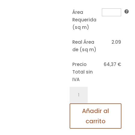
Área
Requerida
(sq m)
Real Área
2.09
de (sq m)
Precio
64,37
€
Total sin
IVA
ARBITON
AMARON
FORMA
Añadir al
AVEIRO
carrito
SILVER
CAF253