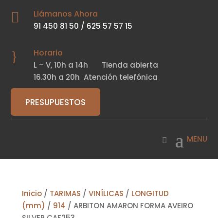
Llámanos Ahora

91 450 81 50
/
625 57 57 15
Horario
}
L – V,
10h a 14h
Tienda abierta
16.30h a 20h
Atención telefónica
PRESUPUESTOS
Inicio
/
TARIMAS
/
VINÍLICAS
/
LONGITUD
(mm)
/
914
/ ARBITON AMARON FORMA AVEIRO
SILVER CAF253