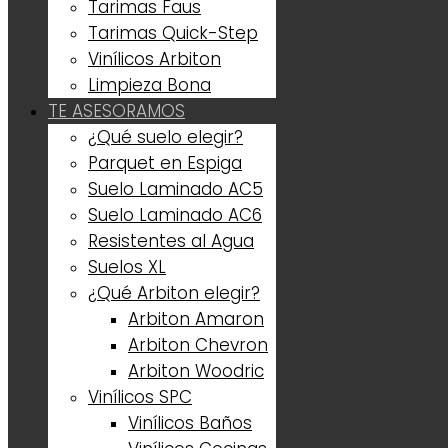
Tarimas Faus
Tarimas Quick-Step
Vinílicos Arbiton
Limpieza Bona
TE ASESORAMOS
¿Qué suelo elegir?
Parquet en Espiga
Suelo Laminado AC5
Suelo Laminado AC6
Resistentes al Agua
Suelos XL
¿Qué Arbiton elegir?
Arbiton Amaron
Arbiton Chevron
Arbiton Woodric
Vinílicos SPC
Vinílicos Baños