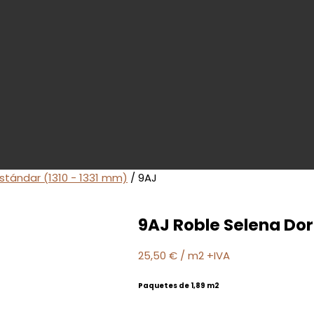
stándar (1310 - 1331 mm)
/ 9AJ
9AJ Roble Selena Dor
25,50
€
/ m2 +IVA
Paquetes de 1,89 m2