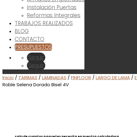
Instalación Puertas
Reformas Integrales
TRABAJOS REALIZADOS
BLOG
CONTACTO
PRESUPUESTOS
Seguir
Seguir
Inicio
/
TARIMAS
/
LAMINADAS
/
FINFLOOR
/
LARGO DE LAMA
/
E
Roble Selena Dorado Bisel 4V
calcule cuantos paquetes necesita en nuestra calculadora