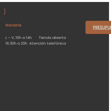
}
Horario
PRESUPU
L – V,
10h a 14h
Tienda abierta
16.30h a 20h
Atención telefónica