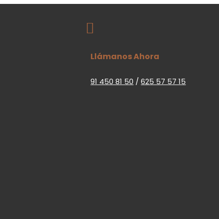

Llámanos Ahora
91 450 81 50
/
625 57 57 15