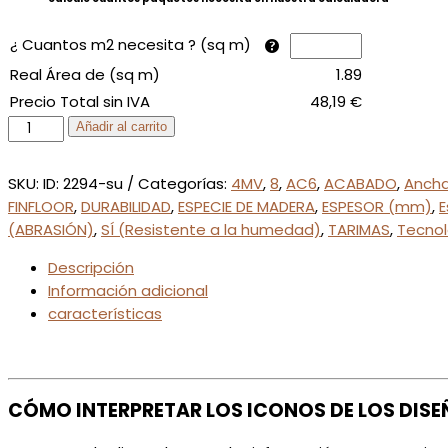
¿ Cuantos m2 necesita ? (sq m)
Real Área de (sq m)
1.89
Precio Total sin IVA
48,19
€
9AJ
Añadir al carrito
Roble
Selena
SKU:
ID: 2294-su
Categorías:
4MV
,
8
,
AC6
,
ACABADO
,
Anch
Dorado
FINFLOOR
,
DURABILIDAD
,
ESPECIE DE MADERA
,
ESPESOR (mm)
,
E
Bisel
(ABRASIÓN)
,
SÍ (Resistente a la humedad)
,
TARIMAS
,
Tecnol
4V
cantidad
Descripción
Información adicional
características
CÓMO INTERPRETAR LOS ICONOS DE LOS DIS