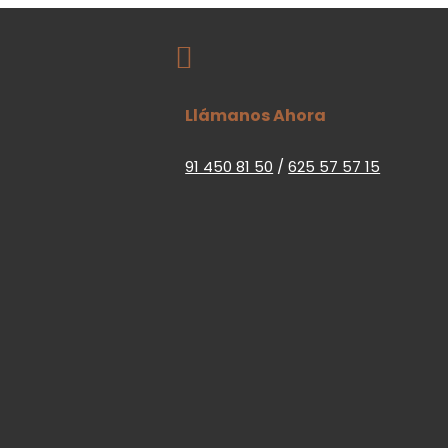

Llámanos Ahora
91 450 81 50
/
625 57 57 15