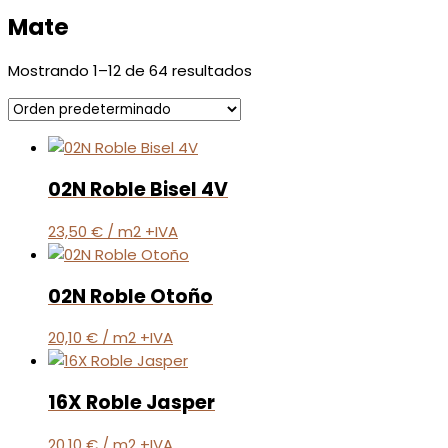
Mate
Mostrando 1–12 de 64 resultados
02N Roble Bisel 4V
23,50
€
/ m2 +IVA
02N Roble Otoño
20,10
€
/ m2 +IVA
16X Roble Jasper
20,10
€
/ m2 +IVA