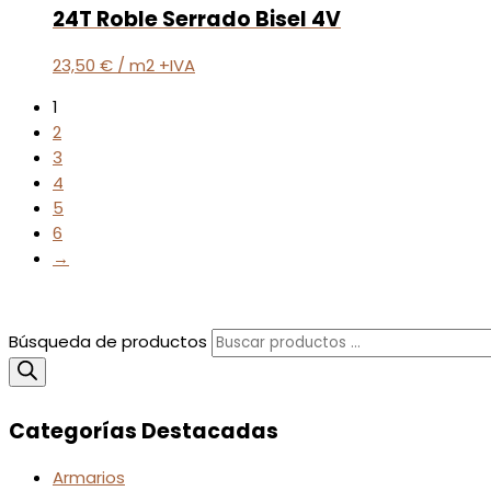
24T Roble Serrado Bisel 4V
23,50
€
/ m2 +IVA
1
2
3
4
5
6
→
Búsqueda de productos
Categorías Destacadas
Armarios