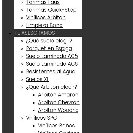
Tarimas Faus
Tarimas Quick-Step
Vinílicos Arbiton
Limpieza Bona
TE ASESORAMOS
¿Qué suelo elegir?
Parquet en Espiga
Suelo Laminado AC5
Suelo Laminado AC6
Resistentes al Agua
Suelos XL
¿Qué Arbiton elegir?
Arbiton Amaron
Arbiton Chevron
Arbiton Woodric
Vinílicos SPC
Vinílicos Baños