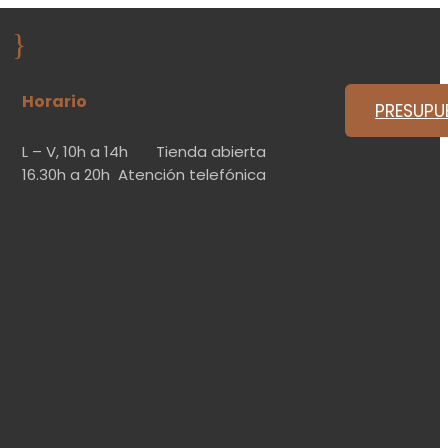
}
Horario
PRESUPU
L – V,
10h a 14h
Tienda abierta
16.30h a 20h
Atención telefónica