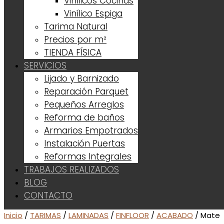
Vinílicos Cocinas
Vinílico Espiga
Tarima Natural
Precios por m²
TIENDA FÍSICA
SERVICIOS
Lijado y Barnizado
Reparación Parquet
Pequeños Arreglos
Reforma de baños
Armarios Empotrados
Instalación Puertas
Reformas Integrales
TRABAJOS REALIZADOS
BLOG
CONTACTO
Inicio
/
TARIMAS
/
LAMINADAS
/
FINFLOOR
/
ACABADO
/ Mate